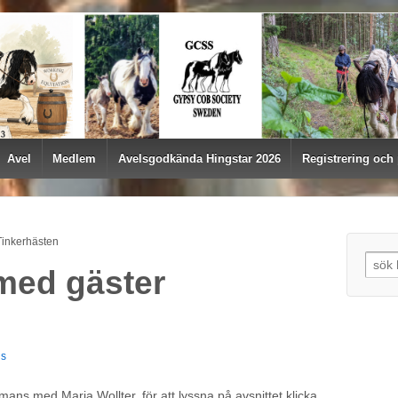
Avel
Medlem
Avelsgodkända Hingstar 2026
Registrering och
 Tinkerhästen
Searc
 med gäster
us
ans med Maria Wollter, för att lyssna på avsnittet klicka