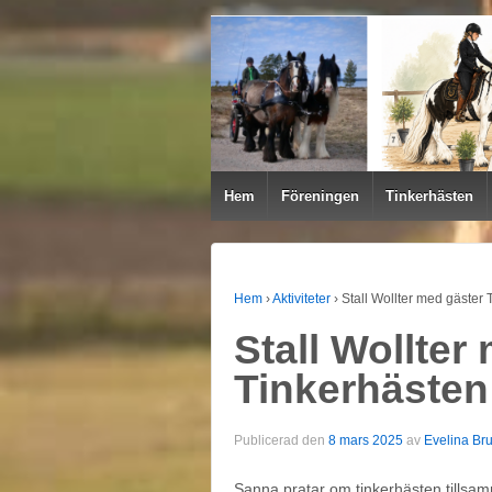
Hem
Föreningen
Tinkerhästen
Hem
›
Aktiviteter
›
Stall Wollter med gäster
Stall Wollter
Tinkerhästen
Publicerad den
8 mars 2025
av
Evelina Br
Sanna pratar om tinkerhästen tillsamm