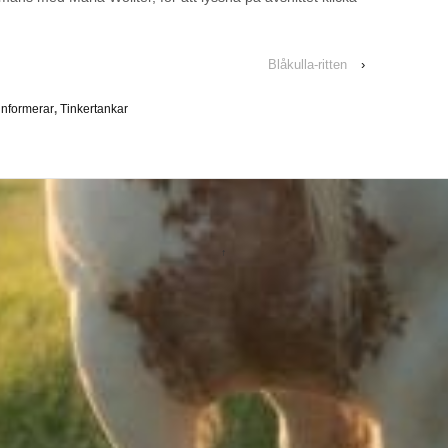
Blåkulla-ritten
›
informerar
,
Tinkertankar
↑