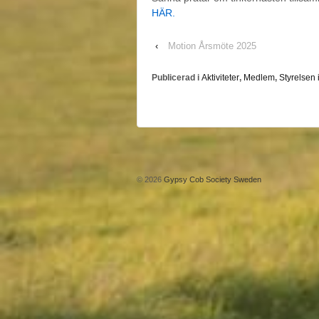
HÄR.
‹
Motion Årsmöte 2025
Publicerad i
Aktiviteter
,
Medlem
,
Styrelsen 
© 2026
Gypsy Cob Society Sweden