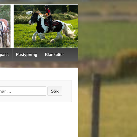
 pass
Rastypning
Blanketter
h for: