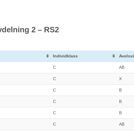
vdelning 2 – RS2
Individklass
Avelsv
C
AB
C
X
C
B
C
B
C
B
C
AB