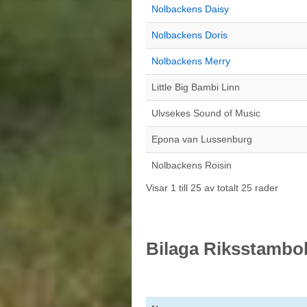
Nolbackens Daisy
Nolbackens Doris
Nolbackens Merry
Little Big Bambi Linn
Ulvsekes Sound of Music
Epona van Lussenburg
Nolbackens Roisin
Visar 1 till 25 av totalt 25 rader
Bilaga Riksstambo