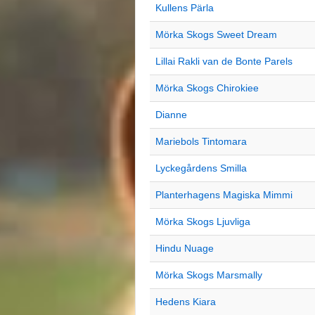
Kullens Pärla
Mörka Skogs Sweet Dream
Lillai Rakli van de Bonte Parels
Mörka Skogs Chirokiee
Dianne
Mariebols Tintomara
Lyckegårdens Smilla
Planterhagens Magiska Mimmi
Mörka Skogs Ljuvliga
Hindu Nuage
Mörka Skogs Marsmally
Hedens Kiara