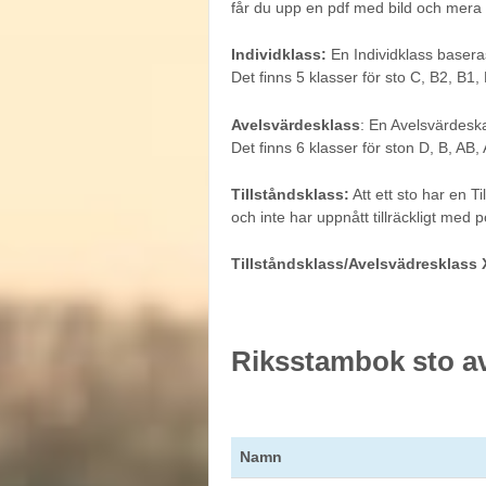
får du upp en pdf med bild och mera 
Individklass:
En Individklass baser
Det finns 5 klasser för sto C, B2, B1,
Avelsvärdesklass
: En Avelsvärdesk
Det finns 6 klasser för ston D, B, AB, A
Tillståndsklass:
Att ett sto har en T
och inte har uppnått tillräckligt med
Tillståndsklass/Avelsvädresklass 
Riksstambok sto a
Namn