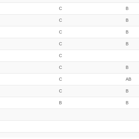
C
B
C
B
C
B
C
B
C
C
B
C
AB
C
B
B
B