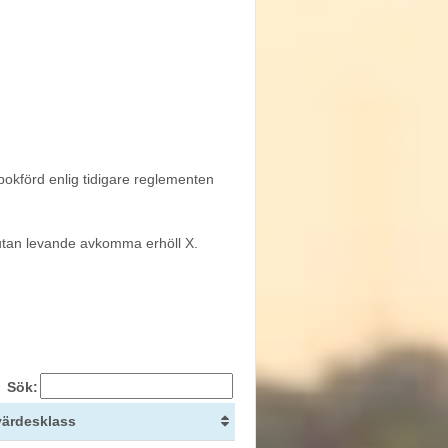
mbokförd enlig tidigare reglementen
 utan levande avkomma erhöll X.
Sök:
värdesklass