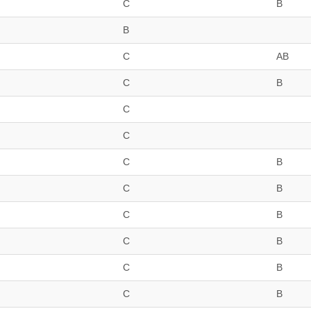
C
B
B
C
AB
C
B
C
C
C
B
C
B
C
B
C
B
C
B
C
B