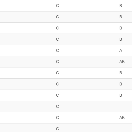
C
B
C
B
C
B
C
B
C
A
C
AB
C
B
C
B
C
B
C
C
AB
C