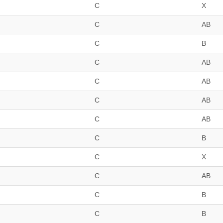
C
X
C
AB
C
B
C
AB
C
AB
C
AB
C
AB
C
B
C
X
C
AB
C
B
C
B