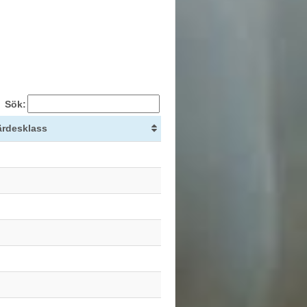
Sök:
ärdesklass