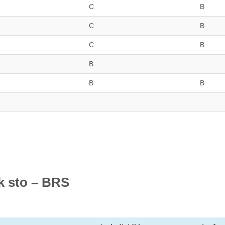
C
B
C
B
C
B
B
B
B
k sto – BRS