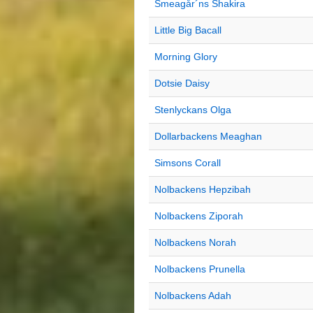
Smeagår´ns Shakira
Little Big Bacall
Morning Glory
Dotsie Daisy
Stenlyckans Olga
Dollarbackens Meaghan
Simsons Corall
Nolbackens Hepzibah
Nolbackens Ziporah
Nolbackens Norah
Nolbackens Prunella
Nolbackens Adah