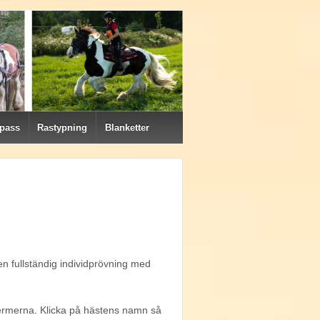
 pass
Rastypning
Blanketter
en fullständig individprövning med
e termerna. Klicka på hästens namn så