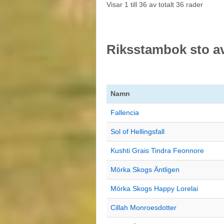
Visar 1 till 36 av totalt 36 rader
Riksstambok sto a
Namn
Fallencia
Sol of Hellingsfall
Kushti Grais Tindra Feonnore
Mörka Skogs Äntligen
Mörka Skogs Happy Lorelai
Cillah Monroesdotter