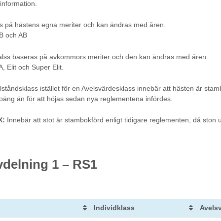
information.
as på hästens egna meriter och kan ändras med åren.
 B och AB
alss baseras på avkommors meriter och den kan ändras med åren.
, Elit och Super Elit.
illståndsklass istället för en Avelsvärdesklass innebär att hästen är sta
 poäng än för att höjas sedan nya reglementena infördes.
X:
Innebär att stot är stambokförd enligt tidigare reglementen, då ston
vdelning 1 – RS1
Individklass
Avels