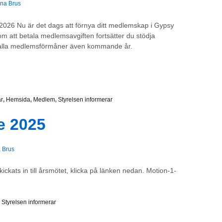
ina Brus
2026 Nu är det dags att förnya ditt medlemskap i Gypsy
 att betala medlemsavgiften fortsätter du stödja
v alla medlemsförmåner även kommande år.
r
,
Hemsida
,
Medlem
,
Styrelsen informerar
e 2025
a Brus
ckats in till årsmötet, klicka på länken nedan. Motion-1-
,
Styrelsen informerar