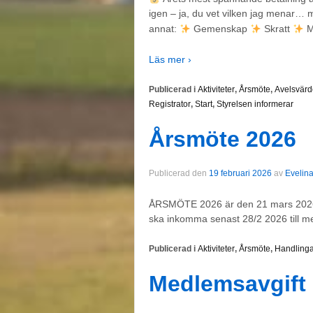
igen – ja, du vet vilken jag menar…
annat:
Gemenskap
Skratt
M
Läs mer ›
Publicerad i
Aktiviteter
,
Årsmöte
,
Avelsvärd
Registrator
,
Start
,
Styrelsen informerar
Årsmöte 2026
Publicerad den
19 februari 2026
av
Evelin
ÅRSMÖTE 2026 är den 21 mars 2026 
ska inkomma senast 28/2 2026 till 
Publicerad i
Aktiviteter
,
Årsmöte
,
Handlinga
Medlemsavgift